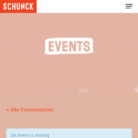
Hit enter to search or ESC to close
« Alle Evenementen
Dit event is voorbij.