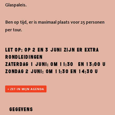
Glaspaleis.
tentoonstellin
Ben op tijd, er is maximaal plaats voor 25 personen
events
per tour.
nieuws
LET OP: op 2 en 3 juni zijn er extra
plan je bezoek
rondleidingen
zaterdag 1 juni: om 11:30 en 13:00 u
schunck
zondag 2 juni: om 11:30 en 14:30 u
tickets
+ ZET IN MIJN AGENDA
Gegevens