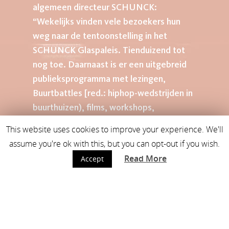
algemeen directeur SCHUNCK:
“Wekelijks vinden vele bezoekers hun
weg naar de tentoonstelling in het
SCHUNCK Glaspaleis. Tienduizend tot
nog toe. Daarnaast is er een uitgebreid
publieksprogramma met lezingen,
Buurtbattles [red.: hiphop-wedstrijden in
buurthuizen), films, workshops,
schoolrondleidingen, performances,
This website uses cookies to improve your experience. We'll
Basquiat Cafés, een
assume you're ok with this, but you can opt-out if you wish.
eindexamenexpositie en meer [red.: zie
Read More
Accept
basquiat.schunck.nl/events]. Ook deze
activiteiten kunnen op veel belangstelling
rekenen. Zo inspireren we ook mensen
die in eerste instantie wellicht geen
museumbezoeker zijn met het verhaal