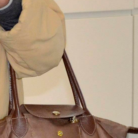
home
tentoonstellin
events
nieuws
plan je bezoek
schunck